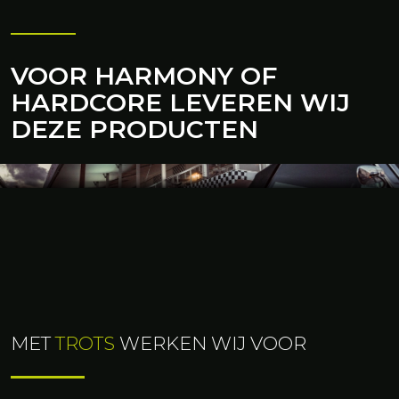
VOOR HARMONY OF
HARDCORE LEVEREN WIJ
DEZE PRODUCTEN
DUBBELDEKKER
De dubbeldeck structuren van BHV Expo Groep
worden vaak geplaatst vanwege praktische
redenen, plaatsgebrek of juist goed zicht kan een
reden hiervan zijn.
MET
TROTS
WERKEN WIJ VOOR