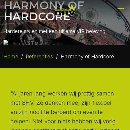
HARMONY OF
HARDCORE
Hardere stylen met een ultieme VIP beleving
Home
/
Referenties
/
Harmony of Hardcore
"Al jaren lang werken wij prettig samen
met BHV. Ze denken mee, zijn flexibel
en zijn nooit te beroerd om even te
helpen. Niet voor niets hebben wij vorig