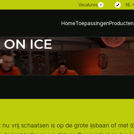
NL 
Vacatures
8
Home
Toepassingen
Producten
ON ICE
d!
 nu vrij schaatsen is op de grote ijsbaan of met 