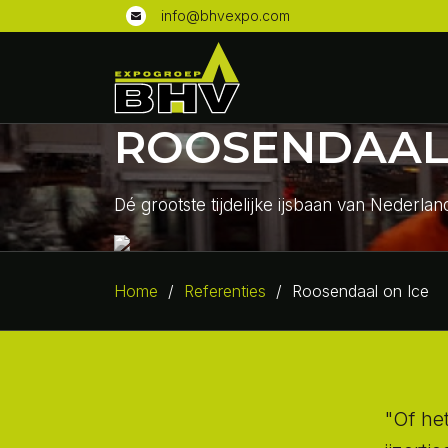
info@bhvexpo.com
ROOSENDAAL 
Dé grootste tijdelijke ijsbaan van Nederlan
Home
/
Referenties
/
Roosendaal on Ice
"Of het