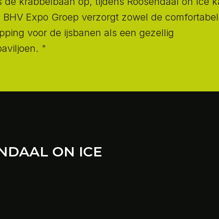
jes de krabbelbaan op, tijdens Roosendaal on Ice 
i! BHV Expo Groep verzorgt zowel de comfortabe
pping voor de ijsbanen als een gezellig
aviljoen. "
NDAAL ON ICE