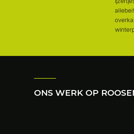
ijzert
allebe
overka
winterp
ONS WERK OP ROOSE