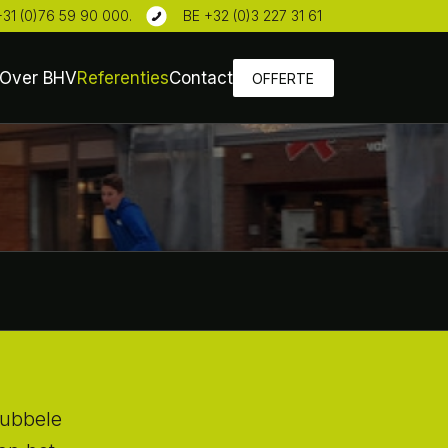
+31 (0)76 59 90 000
.
BE +32 (0)3 227 31 61
Over BHV
Referenties
Contact
OFFERTE
dubbele