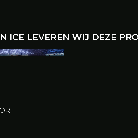
N ICE LEVEREN WIJ DEZE PR
V Expo Groep is een
m in te zetten als
 of als festivaltent. Deze
 alleen onderdak maar
tra toe aan uw
OOR