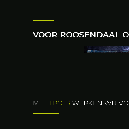
VOOR ROOSENDAAL O
ALUHAL
De aluhal van BH
ideale oplossing o
tijdelijke beurshal
aluhal biedt niet
voegt ook iets ex
evenement
MET
TROTS
WERKEN WIJ V